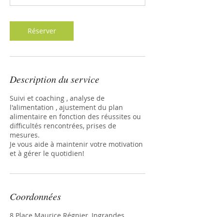
n
Réserver
Description du service
Suivi et coaching , analyse de
l'alimentation , ajustement du plan
alimentaire en fonction des réussites ou
difficultés rencontrées, prises de
mesures.
Je vous aide à maintenir votre motivation
et à gérer le quotidien!
Coordonnées
8 Place Maurice Régnier, Ingrandes,