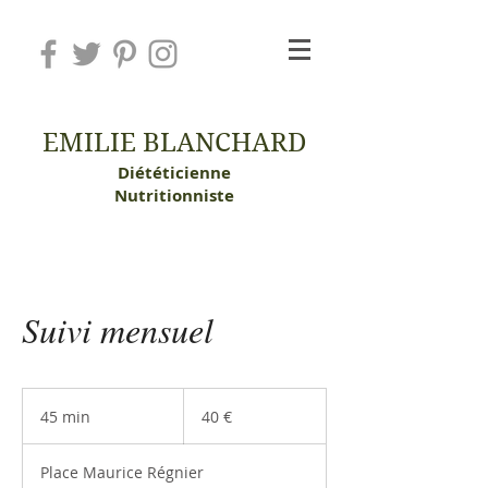
EMILIE BLANCHARD
Diététicienne
Nutritionniste
Suivi mensuel
40
euros
45 min
4
40 €
5
m
Place Maurice Régnier
i