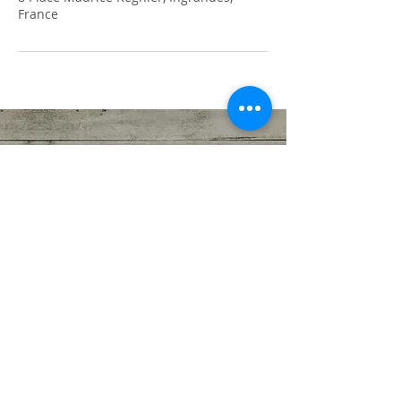
France
EMILIE BLANCHARD
Diététicienne Nutritionniste
Diplomée
8 place Maurice Régnier
86220 Ingrandes
N°SIRET:
88531176100013
Tél :
09-88-03-96-86
aqua.diet@outlook.fr